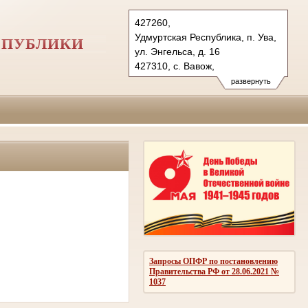
427260,
Удмуртская Республика, п. Ува,
СПУБЛИКИ
ул. Энгельса, д. 16
427310, с. Вавож,
ул. Советская, д. 24
развернуть
Тел.: (34130) 5-18-52,
(34155) 2-19-39
uvinsky.udm@sudrf.ru
uvinsky2.udm@sudrf.ru
Запросы ОПФР по постановлению
Правительства РФ от 28.06.2021 №
1037